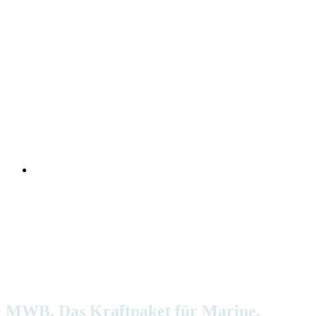
Schnell, zuverlässig und flexibel:
MWB. Das Kraftpaket für Marine,