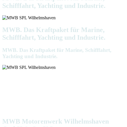
Schifffahrt, Yachting und Industrie.
MWB. Das Kraftpaket für Marine,
Schifffahrt, Yachting und Industrie.
MWB. Das Kraftpaket für Marine, Schifffahrt,
Yachting und Industrie.
Kurze Wege. Flache Hierarchien. Und vor allem ganz nah am
Kunden. Das zeichnet MWB Motorenwerk Wilhelmshaven
GmbH & Co. KG aus. Und zwar seit 1957. Das heute am alten
Handelshafen Wilhelmshaven beheimatete Unternehmen ist ein
Kraftpaket. Kompakt und kompetent. Professionell
ausgestattet, um auf die speziellen Bedürfnisse von Marine,
Schifffahrt und Industrie individuell eingehen zu können.
MWB Motorenwerk Wilhelmshaven