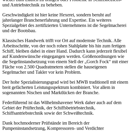
und Antriebstechnik zu beheben.
Geschwindigkeit ist hier keine Hexerei, sondern beruht auf
jahrelanger Branchenerfahrung und Expertise. Ein weiteres
Spezialgebiet des zertifizierten Unternehmens ist die Segelmacherei
und der Bootsbau.
Klassisches Handwerk trifft vor Ort auf modernste Technik. Alle
Arbeitsschritte, von der noch rohen Stahlplatte bis hin zum fertigen
Schiff, bleiben dabei in einer Hand. Dadurch kann jederzeit flexibel
auf Kundenwünsche eingegangen werden. Größenordnungen wie
die Segelinstandsetzung von einem Stell der „Gorch Fock“ mit einer
Fläche von 2.500 Quadratmetern stellen die hauseigenen
Segelmacher und Takler vor kein Problem.
Der hohe Spezialisierungsgrad wird bei MWB traditionell mit einem
breit gefächerten Leistungsspektrum kombiniert. Vor allem in
sogenannten Nischen und Marktlücken der Branche.
Federführend ist das Wilhelmshavener Werk daher auch auf dem
Gebiet der Prüftechnik, der Schiffsbetriebstechnik,
Schiffsantriebstechnik sowie der Schweißtechnik.
Dank hochmoderner Prüfstände im Bereich der
Pumpeninstandsetzung, Kompressoren- und Verdichter