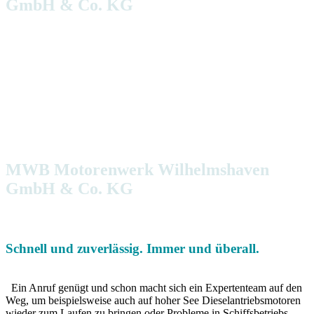
GmbH & Co. KG
Kompetenz in Marineservice
Kurze Wege. Flache Hierarchien. Und vor allem ganz nah am
Kunden. Das zeichnet MWB Motorenwerk Wilhelmshaven
GmbH & Co. KG aus. Und zwar seit 1957. Das heute am alten
Handelshafen Wilhelmshaven beheimatete Unternehmen ist ein
Kraftpaket. Kompakt und kompetent. Professionell
ausgestattet, um auf die speziellen Bedürfnisse von Marine,
Schifffahrt und Industrie individuell eingehen zu können.
MWB Motorenwerk Wilhelmshaven
GmbH & Co. KG
Kompetenz in Marineservice
Schnell und zuverlässig. Immer und überall.
Ein Anruf genügt und schon macht sich ein Expertenteam auf den
Weg, um beispielsweise auch auf hoher See Dieselantriebsmotoren
wieder zum Laufen zu bringen oder Probleme in Schiffsbetriebs-