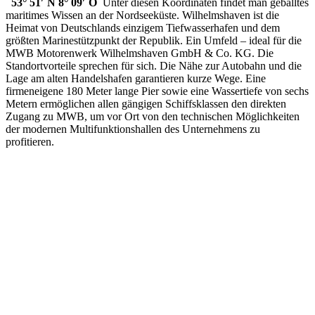
53° 51′ N 8° 09′ O
Unter diesen Koordinaten findet man geballtes
maritimes Wissen an der Nordseeküste. Wilhelmshaven ist die
Heimat von Deutschlands einzigem Tiefwasserhafen und dem
größten Marinestützpunkt der Republik. Ein Umfeld – ideal für die
MWB Motorenwerk Wilhelmshaven GmbH & Co. KG. Die
Standortvorteile sprechen für sich. Die Nähe zur Autobahn und die
Lage am alten Handelshafen garantieren kurze Wege. Eine
firmeneigene 180 Meter lange Pier sowie eine Wassertiefe von sechs
Metern ermöglichen allen gängigen Schiffsklassen den direkten
Zugang zu MWB, um vor Ort von den technischen Möglichkeiten
der modernen Multifunktionshallen des Unternehmens zu
profitieren.